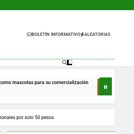
BOLETÍN INFORMATIVO
ALEATORIAS
scotas para su comercialización
Propone Ricar
18 Horas Ago
cionales por solo 50 pesos