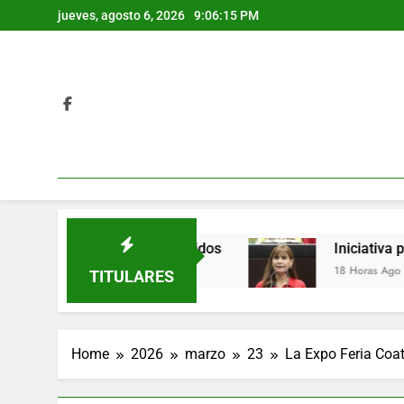
Skip
jueves, agosto 6, 2026
9:06:16 PM
to
content
ruz; hay varios detenidos
Iniciativa propone p
18 Horas Ago
TITULARES
Home
2026
marzo
23
La Expo Feria Coat