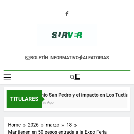
Skip
to
content
SURVER
BOLETÍN INFORMATIVO
ALEATORIAS
Ingenio San Pedro y el impacto en Los Tuxtlas
TITULARES
12 Horas Ago
Home
2026
marzo
18
Mantienen en 50 pesos entrada a la Expo Feria