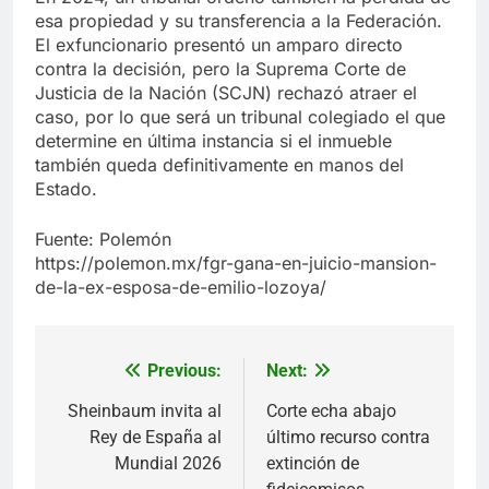
esa propiedad y su transferencia a la Federación.
El exfuncionario presentó un amparo directo
contra la decisión, pero la Suprema Corte de
Justicia de la Nación (SCJN) rechazó atraer el
caso, por lo que será un tribunal colegiado el que
determine en última instancia si el inmueble
también queda definitivamente en manos del
Estado.
Fuente: Polemón
https://polemon.mx/fgr-gana-en-juicio-mansion-
de-la-ex-esposa-de-emilio-lozoya/
Previous:
Next:
Navegación
de
Sheinbaum invita al
Corte echa abajo
Rey de España al
último recurso contra
entradas
Mundial 2026
extinción de