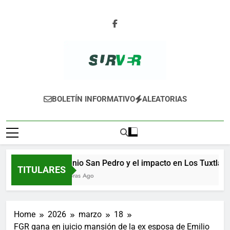
Skip
to
content
SURVER
BOLETÍN INFORMATIVO
ALEATORIAS
Ingenio San Pedro y el impacto en Los Tuxtlas
TITULARES
19 Horas Ago
Home
2026
marzo
18
FGR gana en juicio mansión de la ex esposa de Emilio