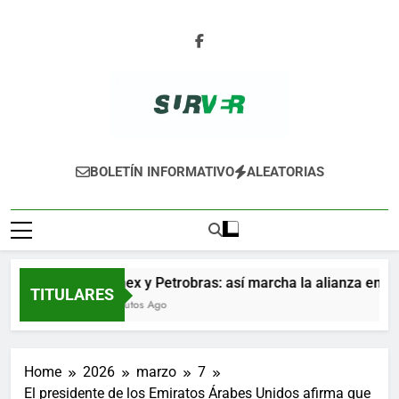
Skip
to
content
SURVER
BOLETÍN INFORMATIVO
ALEATORIAS
Pemex y Petrobras: así marcha la alianza entre la
TITULARES
7 Minutos Ago
Home
2026
marzo
7
El presidente de los Emiratos Árabes Unidos afirma que