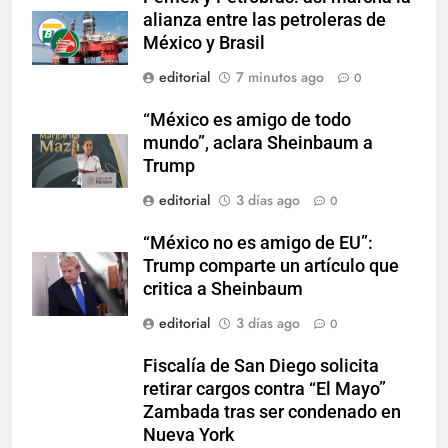
alianza entre las petroleras de
México y Brasil
editorial
7 minutos ago
0
“México es amigo de todo
mundo”, aclara Sheinbaum a
Trump
editorial
3 días ago
0
“México no es amigo de EU”:
Trump comparte un artículo que
critica a Sheinbaum
editorial
3 días ago
0
Fiscalía de San Diego solicita
retirar cargos contra “El Mayo”
Zambada tras ser condenado en
Nueva York