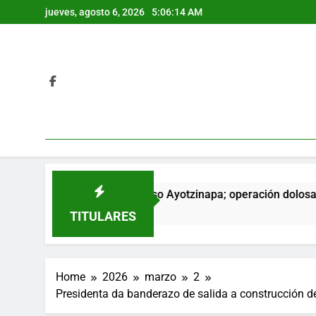
Skip
jueves, agosto 6, 2026
5:06:15 AM
to
content
as clave de caso Ayotzinapa; operación dolosa desde el ejecut
TITULARES
Home
2026
marzo
2
Presidenta da banderazo de salida a construcción d