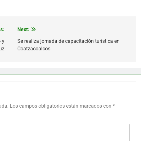
s:
Next:
 y
Se realiza jornada de capacitación turística en
uz
Coatzacoalcos
ada.
Los campos obligatorios están marcados con
*