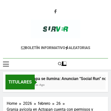
Skip
to
content
SURVER
BOLETÍN INFORMATIVO
ALEATORIAS
Xalapa se ilumina: Anuncian “Social Run” noctur
TITULARES
6 Horas Ago
Home
2026
febrero
26
Granja avícola en Actopan cuenta con permisos y