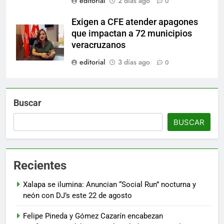
editorial
2 días ago
0
Exigen a CFE atender apagones
que impactan a 72 municipios
veracruzanos
editorial
3 días ago
0
Buscar
BUSCAR
Recientes
Xalapa se ilumina: Anuncian “Social Run” nocturna y
neón con DJ’s este 22 de agosto
Felipe Pineda y Gómez Cazarín encabezan