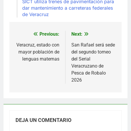
SICT utiliza trenes de pavimentación para
dar mantenimiento a carreteras federales
de Veracruz
Previous:
Next:
Navegación
de
Veracruz, estado con
San Rafael será sede
mayor población de
del segundo torneo
entradas
lenguas maternas
del Serial
Veracruzano de
Pesca de Robalo
2026
DEJA UN COMENTARIO