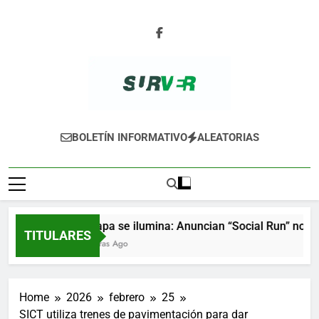
Skip
to
content
SURVER
BOLETÍN INFORMATIVO
ALEATORIAS
Xalapa se ilumina: Anuncian “Social Run” nocturn
TITULARES
7 Horas Ago
Home
2026
febrero
25
SICT utiliza trenes de pavimentación para dar