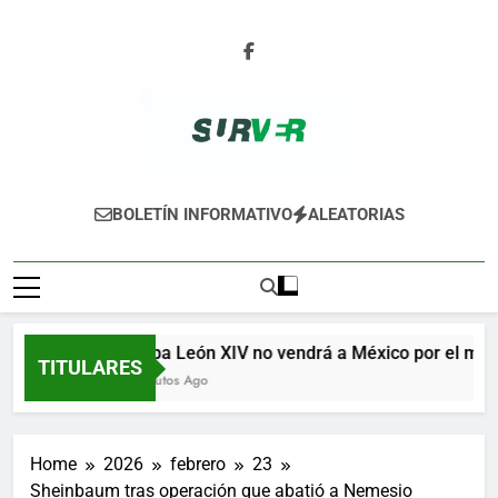
Skip
to
content
SURVER
BOLETÍN INFORMATIVO
ALEATORIAS
El papa León XIV no vendrá a México por el mom
TITULARES
10 Minutos Ago
Home
2026
febrero
23
Sheinbaum tras operación que abatió a Nemesio