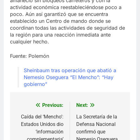
amaneció sin bloqueos carreteros y con la
actividad económica reestableciéndose poco a
poco. Aún así garantizó que se encuentra
establecido un Centro de mando donde se
coordinan todas las actividades de seguridad de
la región para una reacción inmediata ante
cualquier hecho.
Fuente: Polemón
Sheinbaum tras operación que abatió a
Nemesio Oseguera “El Mencho”: “Hay
gobierno”
Previous:
Next:
Navegación
de
Caída del ‘Mencho’:
La Secretaría de la
Estados Unidos dio
Defensa Nacional
entradas
‘información
confirmó que
complementaria’
Nemesio Oseguera