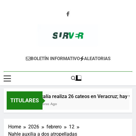
Skip
to
content
SURVER
BOLETÍN INFORMATIVO
ALEATORIAS
Fiscalía realiza 26 cateos en Veracruz; hay vari
TITULARES
23 Horas Ago
Home
2026
febrero
12
Nahle auxilia a dos atropelladas