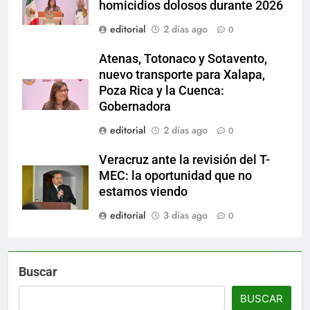
homicidios dolosos durante 2026
editorial
2 días ago
0
Atenas, Totonaco y Sotavento,
nuevo transporte para Xalapa,
Poza Rica y la Cuenca:
Gobernadora
editorial
2 días ago
0
Veracruz ante la revisión del T-
MEC: la oportunidad que no
estamos viendo
editorial
3 días ago
0
Buscar
BUSCAR