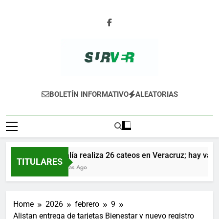
Skip
to
content
SURVER
BOLETÍN INFORMATIVO
ALEATORIAS
Fiscalía realiza 26 cateos en Veracruz; hay varios
TITULARES
15 Horas Ago
Home
2026
febrero
9
Alistan entrega de tarjetas Bienestar y nuevo registro