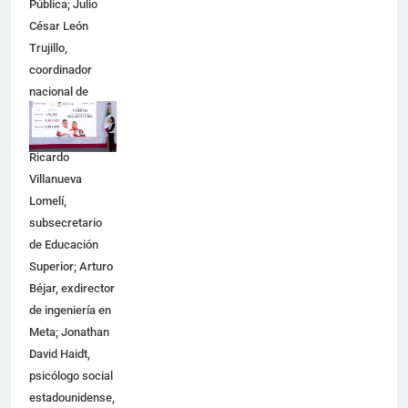
Pública; Julio
César León
Trujillo,
coordinador
nacional de
becas para el
Bienestar;
Ricardo
Villanueva
Lomelí,
subsecretario
de Educación
Superior; Arturo
Béjar, exdirector
de ingeniería en
Meta; Jonathan
David Haidt,
psicólogo social
estadounidense,