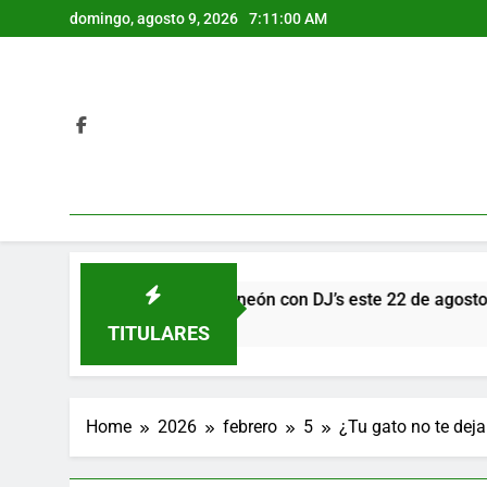
Skip
domingo, agosto 9, 2026
7:11:01 AM
to
content
Run” nocturna y neón con DJ’s este 22 de agosto
TITULARES
Home
2026
febrero
5
¿Tu gato no te dej