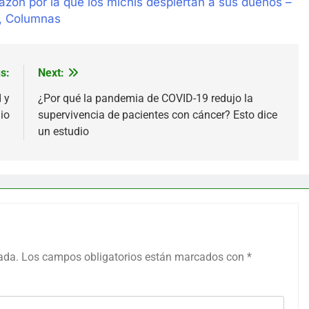
azón por la que los michis despiertan a sus dueños –
p, Columnas
s:
Next:
 y
¿Por qué la pandemia de COVID-19 redujo la
dio
supervivencia de pacientes con cáncer? Esto dice
un estudio
ada.
Los campos obligatorios están marcados con
*