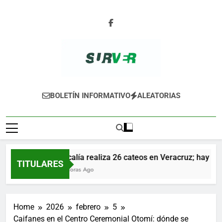
Skip
to
content
SURVER
BOLETÍN INFORMATIVO
ALEATORIAS
Fiscalía realiza 26 cateos en Veracruz; hay vari
TITULARES
15 Horas Ago
Home
2026
febrero
5
Caifanes en el Centro Ceremonial Otomí: dónde se