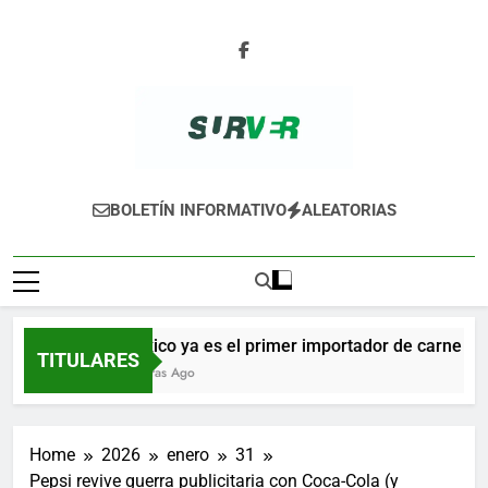
Skip
to
content
SURVER
BOLETÍN INFORMATIVO
ALEATORIAS
México ya es el primer importador de carne de c
TITULARES
4 Horas Ago
Home
2026
enero
31
Pepsi revive guerra publicitaria con Coca-Cola (y