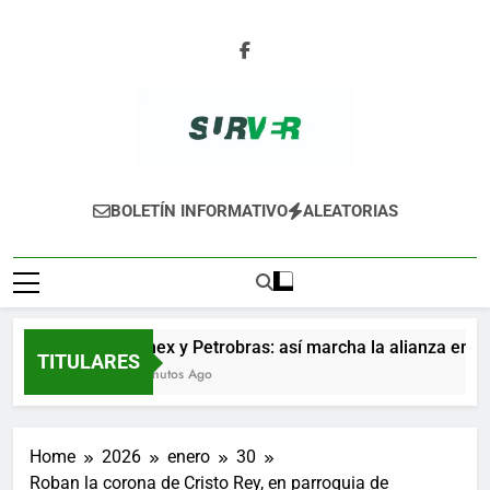
Skip
to
content
SURVER
BOLETÍN INFORMATIVO
ALEATORIAS
Pemex y Petrobras: así marcha la alianza entre la
TITULARES
11 Minutos Ago
Home
2026
enero
30
Roban la corona de Cristo Rey, en parroquia de