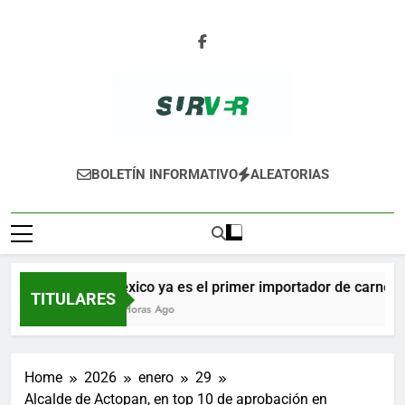
Skip
to
content
SURVER
BOLETÍN INFORMATIVO
ALEATORIAS
México ya es el primer importador de carne de
TITULARES
12 Horas Ago
Home
2026
enero
29
Alcalde de Actopan, en top 10 de aprobación en