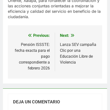
Oriente, Xalapa, para fortalecer la coordinación y
las acciones conjuntas orientadas a mejorar la
eficiencia y calidad del servicio en beneficio de la
ciudadanía.
Previous:
Next:
Navegación
de
Pensión ISSSTE:
Lanza SEV campaña
fecha exacta para el
Clic por una
entradas
pago
Educación Libre de
correspondiente a
Violencia
febrero 2026
DEJA UN COMENTARIO