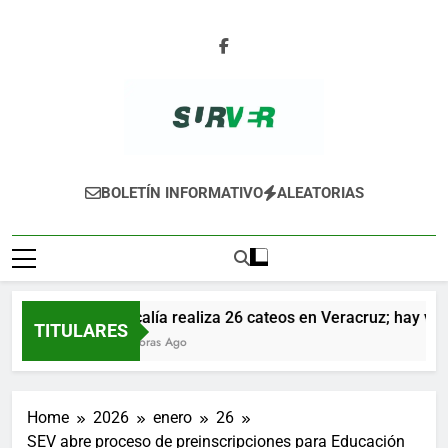
Skip
to
content
SURVER
BOLETÍN INFORMATIVO
ALEATORIAS
Fiscalía realiza 26 cateos en Veracruz; hay vario
TITULARES
16 Horas Ago
Home
2026
enero
26
SEV abre proceso de preinscripciones para Educación