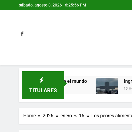
Skip
sábado, agosto 8, 2026
6:25:57 PM
to
content
ne de cerdo en el mundo
Ingresan a Ángel Agu
15 Horas Ago
TITULARES
Home
2026
enero
16
Los peores aliment