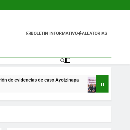
BOLETÍN INFORMATIVO
ALEATORIAS
as de caso Ayotzinapa
Aval de Sheinbaum al f
15 Horas Ago