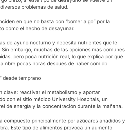
rgo plazo, si este tipo de desayuno se vuelve un
 diversos problemas de salud.
inciden en que no basta con “comer algo” por la
nto como el hecho de desayunar.
horas de ayuno nocturno y necesita nutrientes que le
e. Sin embargo, muchas de las opciones más comunes
das, pero poca nutrición real, lo que explica por qué
 hambre pocas horas después de haber comido.
ía” desde temprano
 clave: reactivar el metabolismo y aportar
o con el sitio médico University Hospitals, un
vel de energía y la concentración durante la mañana.
á compuesto principalmente por azúcares añadidos y
ibra. Este tipo de alimentos provoca un aumento