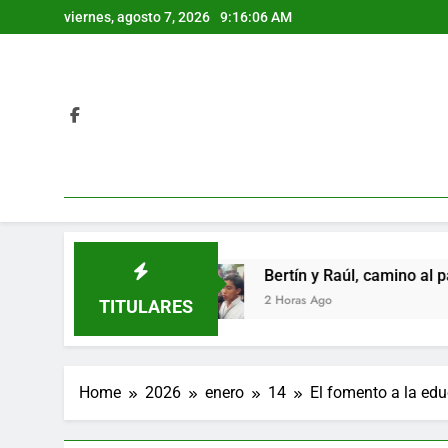
Skip
viernes, agosto 7, 2026
9:16:08 AM
to
content
as
Bertín y Raúl, camino al patíbulo
2 Horas Ago
TITULARES
Home
2026
enero
14
El fomento a la edu