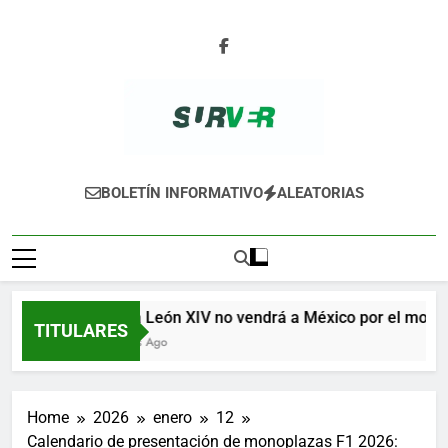
Skip
to
content
SURVER
BOLETÍN INFORMATIVO
ALEATORIAS
El papa León XIV no vendrá a México por el moment
TITULARES
9 Minutos Ago
Home
2026
enero
12
Calendario de presentación de monoplazas F1 2026: