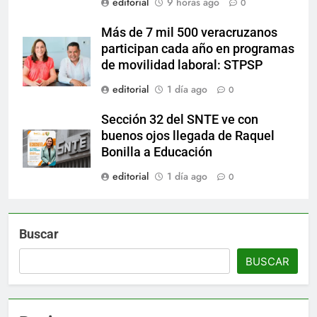
editorial
9 horas ago
0
Más de 7 mil 500 veracruzanos
participan cada año en programas
de movilidad laboral: STPSP
editorial
1 día ago
0
Sección 32 del SNTE ve con
buenos ojos llegada de Raquel
Bonilla a Educación
editorial
1 día ago
0
Buscar
BUSCAR