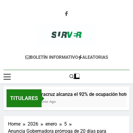
Skip
to
content
SURVER
BOLETÍN INFORMATIVO
ALEATORIAS
Veracruz alcanza el 92% de ocupación hotelera
TITULARES
9 Horas Ago
Home
2026
enero
5
Anuncia Gobernadora prórroga de 20 días para