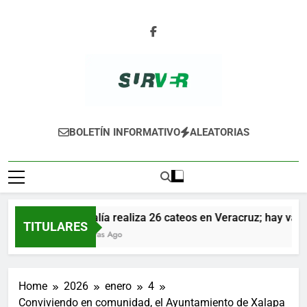
Skip
to
content
SURVER
BOLETÍN INFORMATIVO
ALEATORIAS
Fiscalía realiza 26 cateos en Veracruz; hay varios
TITULARES
11 Horas Ago
Home
2026
enero
4
Conviviendo en comunidad, el Ayuntamiento de Xalapa