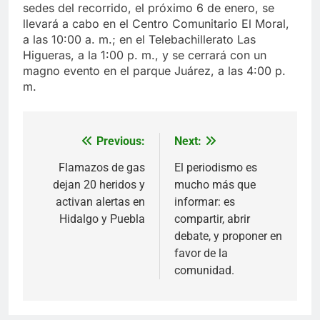
sedes del recorrido, el próximo 6 de enero, se
llevará a cabo en el Centro Comunitario El Moral,
a las 10:00 a. m.; en el Telebachillerato Las
Higueras, a la 1:00 p. m., y se cerrará con un
magno evento en el parque Juárez, a las 4:00 p.
m.
Previous:
Next:
Navegación
de
Flamazos de gas
El periodismo es
dejan 20 heridos y
mucho más que
entradas
activan alertas en
informar: es
Hidalgo y Puebla
compartir, abrir
debate, y proponer en
favor de la
comunidad.