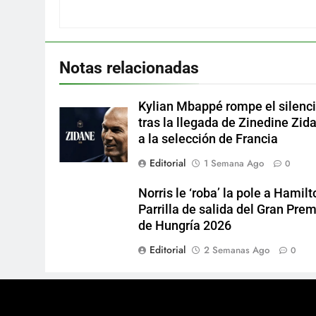
Notas relacionadas
Kylian Mbappé rompe el silenc
tras la llegada de Zinedine Zid
a la selección de Francia
Editorial
1 Semana Ago
0
Norris le ‘roba’ la pole a Hamilt
Parrilla de salida del Gran Pre
de Hungría 2026
Editorial
2 Semanas Ago
0