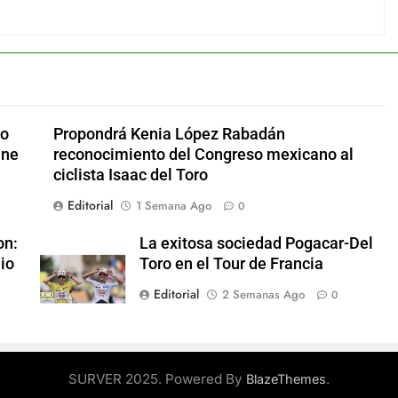
io
Propondrá Kenia López Rabadán
ane
reconocimiento del Congreso mexicano al
ciclista Isaac del Toro
Editorial
1 Semana Ago
0
on:
La exitosa sociedad Pogacar-Del
mio
Toro en el Tour de Francia
Editorial
2 Semanas Ago
0
SURVER 2025. Powered By
.
BlazeThemes