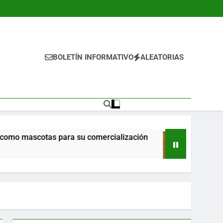
BOLETÍN INFORMATIVO
ALEATORIAS
cotas para su comercialización
Propone Ricard
22 Horas Ago