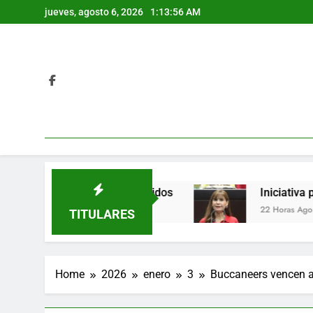
Skip
jueves, agosto 6, 2026
1:13:57 AM
to
content
z; hay varios detenidos
Iniciativa propone pr
22 Horas Ago
TITULARES
Home
2026
enero
3
Buccaneers vencen a 