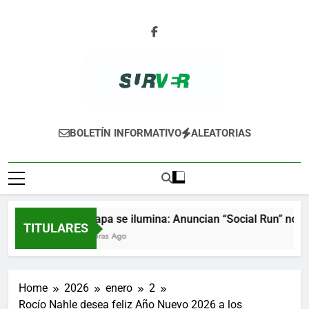
Skip
to
content
SURVER
BOLETÍN INFORMATIVO
ALEATORIAS
Xalapa se ilumina: Anuncian “Social Run” noctur
TITULARES
4 Horas Ago
Home
2026
enero
2
Rocío Nahle desea feliz Año Nuevo 2026 a los