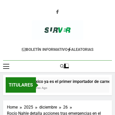
Skip
to
content
SURVER
BOLETÍN INFORMATIVO
ALEATORIAS
México ya es el primer importador de carne de 
TITULARES
5 Horas Ago
Home
2025
diciembre
26
Rocío Nahle detalla acciones tras emergencias en el