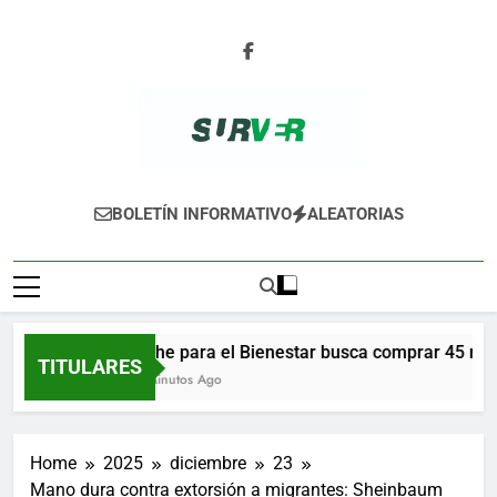
Skip
to
content
SURVER
BOLETÍN INFORMATIVO
ALEATORIAS
Leche para el Bienestar busca comprar 45 millon
TITULARES
27 Minutos Ago
Home
2025
diciembre
23
Mano dura contra extorsión a migrantes: Sheinbaum